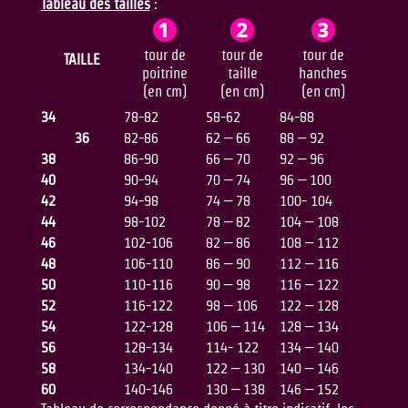
Tableau des tailles
:
tour de
tour de
tour de
TAILLE
poitrine
taille
hanches
(en cm)
(en cm)
(en cm)
34
78-82
58-62
84-88
36
82-86
62 – 66
88 – 92
38
86-90
66 – 70
92 – 96
40
90-94
70 – 74
96 – 100
42
94-98
74 – 78
100- 104
44
98-102
78 – 82
104 – 108
46
102-106
82 – 86
108 – 112
48
106-110
86 – 90
112 – 116
50
110-116
90 – 98
116 – 122
52
116-122
98 – 106
122 – 128
54
122-128
106 – 114
128 – 134
56
128-134
114- 122
134 – 140
58
134-140
122 – 130
140 – 146
60
140-146
130 – 138
146 – 152