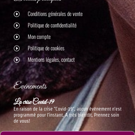
Conditions générales de vente
I
Politique de confidentialité
I
Mon compte
I
Politique de cookies
I
Mentions légales, contact
I
Evénements
La crise Covid-19
En raison de la crise "Covid-19", aucun événement n'est
programmé pour l'instant. A très bientôt, Prennez soin
de vous!