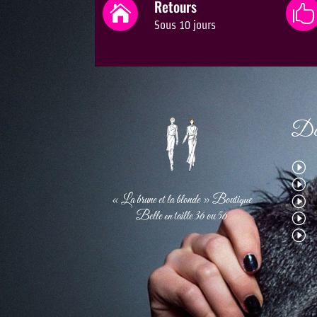
Retours


Sous 10 jours
Dét
I
I
« La brune et la blonde » Boutique
I
Belle en taille 36 ou 56
I
I