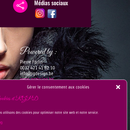
Médias sociaux

Powered by :
Pierre Forlin
0032 471 41 82 10
info@pgdesign.be
www.pgdesign.be
mmé
Gérer le consentement aux cookies
rennez
ookies et RGPD
s utilisons des cookies pour optimiser notre site web et notre service.
PD