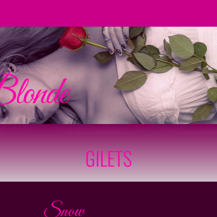
londe
GILETS
Snow