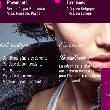
Payements
Livraisons
Sécurisés par Bancontact,
2-3 j. en Belgique
Visa, Maestro, Paypal.
4-5 j. en Europe
ails pratiques
Evénements
Conditions générales de vente
La crise Covid-19
Politique de confidentialité
En raison de la crise "Covid-19",
Mon compte
aucun événement n'est progra
Politique de cookies
pour l'instant. A très bientôt, P
Mentions légales, contact
soin de vous!
C
Nou
RG