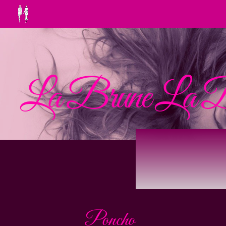
La Brune La B
Poncho