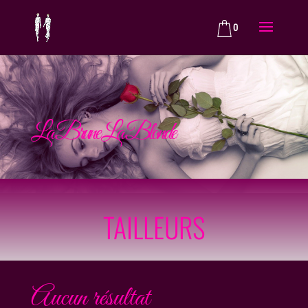
0
La Brune La Blonde
TAILLEURS
Aucun résultat