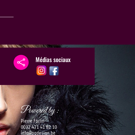
Médias sociaux

Powered by :
Pierre Forlin
0032 471 41 82 10
info@pgdesign.be