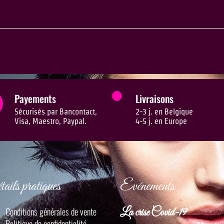
Payements
Livraisons
Sécurisés par Bancontact,
2-3 j. en Belgique
Visa, Maestro, Paypal.
4-5 j. en Europe
ails pratiques
Evénements
Conditions générales de vente
La crise Covid-19
Politique de confidentialité