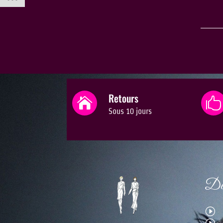
Retours


Sous 10 jours
Dét
I
I