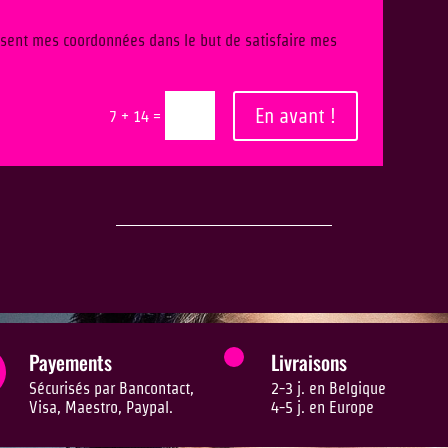
ilisent mes coordonnées dans le but de satisfaire mes
En avant !
=
7 + 14
Payements
Livraisons
Sécurisés par Bancontact,
2-3 j. en Belgique
Visa, Maestro, Paypal.
4-5 j. en Europe