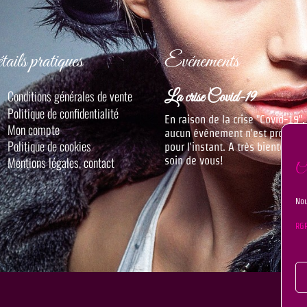
ails pratiques
Evénements
Conditions générales de vente
La crise Covid-19
Politique de confidentialité
En raison de la crise "Covid-19",
Mon compte
aucun événement n'est progra
Politique de cookies
pour l'instant. A très bientôt, P
Mentions légales, contact
soin de vous!
C
Nou
RG