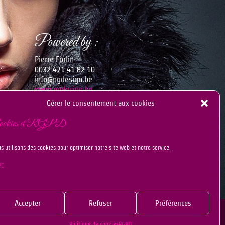
Powered by :
Pierre Forlin
0032 471 41 82 10
info@pgdesign.be
www.pgdesign.be
mmé
Gérer le consentement aux cookies
rennez
ookies et RGPD
s utilisons des cookies pour optimiser notre site web et notre service.
PD
Accepter
Refuser
Préférences
Politique de cookies
RGPD