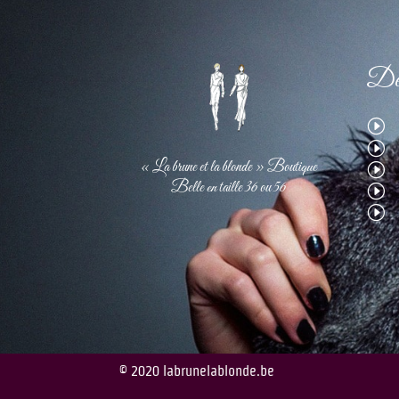
Dét
I
I
« La brune et la blonde » Boutique
I
Belle en taille 36 ou 56
I
I
© 2020 labrunelablonde.be