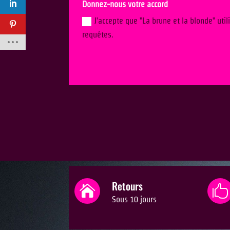
Donnez-nous votre accord
J'accepte que "La brune et la blonde" ut
requêtes.
Retours


Sous 10 jours