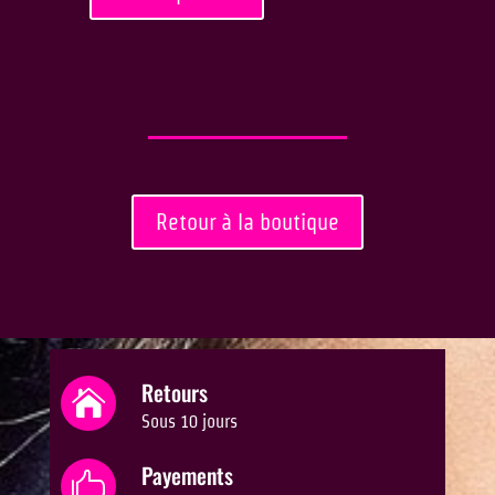
Retour à la boutique
Retours

Sous 10 jours
Payements
