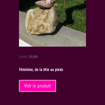
Le
Le
29,90
€
20,00
€
prix
prix
initial
actuel
Féminine, de la tête au pieds
était :
est :
29,90€.
20,00€.
Voir le produit