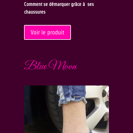
initial
actuel
Comment se démarquer grâce à ses
était :
est :
chaussures
29,90€.
23,00€.
Voir le produit
Blue Moon