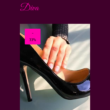
Diva
-
33%